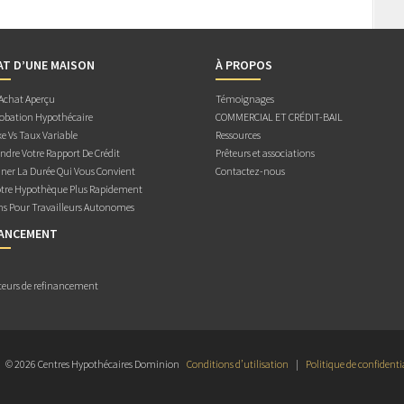
AT D’UNE MAISON
À PROPOS
 Achat Aperçu
Témoignages
obation Hypothécaire
COMMERCIAL ET CRÉDIT-BAIL
e Vs Taux Variable
Ressources
dre Votre Rapport De Crédit
Prêteurs et associations
ner La Durée Qui Vous Convient
Contactez-nous
otre Hypothèque Plus Rapidement
ns Pour Travailleurs Autonomes
NANCEMENT
teurs de refinancement
© 2026 Centres Hypothécaires Dominion
Conditions d’utilisation
|
Politique de confidenti