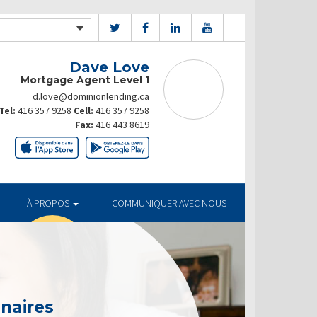
Dave Love
Mortgage Agent Level 1
d.love@dominionlending.ca
Tel:
416 357 9258
Cell:
416 357 9258
Fax:
416 443 8619
À PROPOS
COMMUNIQUER AVEC NOUS
enaires