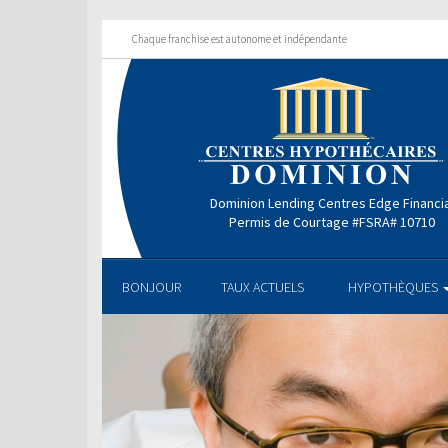
Chaque franchise est autonome et indépendante
Dominion Lending Centres Edge Financi
Permis de Courtage #FSRA# 10710
BONJOUR
TAUX ACTUELS
HYPOTHÈQUES