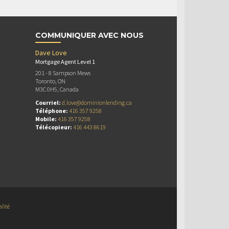
COMMUNIQUER AVEC NOUS
Dave Love
Mortgage Agent Level 1
201 - 8 Sampson Mews
Toronto, ON
M3C 0H5, Canada
Courriel:
d.love@dominionlending.ca
Téléphone:
416 357 9258
Mobile:
416 357 9258
Télécopieur:
416 443 8619
alité