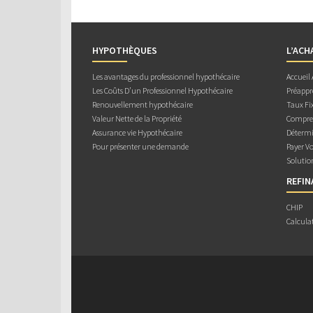
HYPOTHÈQUES
L’ACH
Les avantages du professionnel hypothécaire
Accueil
Les Coûts D’un Professionnel Hypothécaire
Préappr
Renouvellement hypothécaire
Taux Fix
Valeur Nette de la Propriété
Compren
Assurance vie Hypothécaire
Détermi
Pour présenter une demande
Payer V
Solutio
REFI
CHIP
Calcula