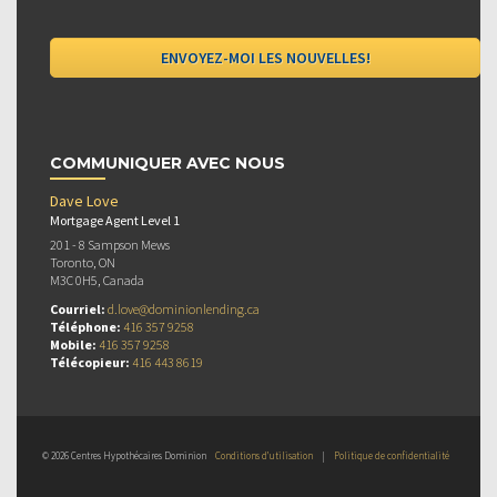
COMMUNIQUER AVEC NOUS
Dave Love
Mortgage Agent Level 1
201 - 8 Sampson Mews
Toronto, ON
M3C 0H5, Canada
Courriel:
d.love@dominionlending.ca
Téléphone:
416 357 9258
Mobile:
416 357 9258
Télécopieur:
416 443 8619
© 2026 Centres Hypothécaires Dominion
Conditions d’utilisation
|
Politique de confidentialité