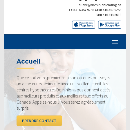
d.love@dominionlending.ca
Tel:
416 357 9258
Cell:
416 357 9258
Fax:
416 443 8619
TAUX ACTU
 première maison ou que vous soyez
Nos taux sont toujours
menté avec un excellent crédit, les
fiers de pouvoir vous off
ires Dominion vous donnent accès
profitable. Jetez un co
its et aux meilleurs taux offerts au
la concurrence.
nous… vous serez agréablement
VOIR LES TAUX
TACT